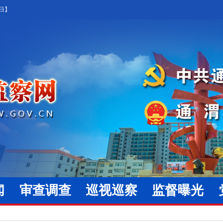
5日】
闻
审查调查
巡视巡察
监督曝光