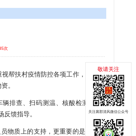
45次
敬请关注
重视帮扶村疫情防控各项工作，
为班家
物资。
车辆排查、扫码测温、核酸检测、
“两
关注襄郡清风微信公众号
场反馈指导。
人员物质上的支持，更重要的是精神上