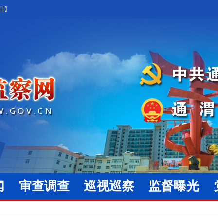
4日】
闻
审查调查
巡视巡察
监督曝光