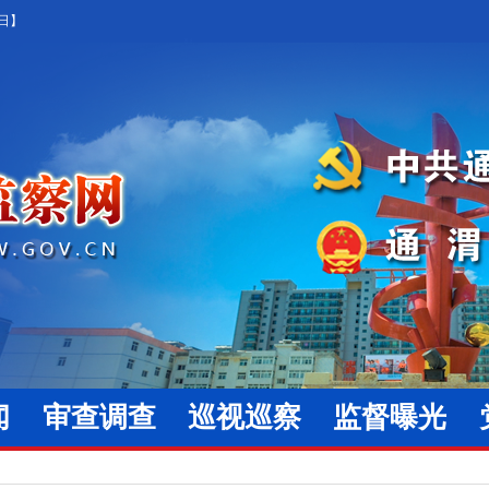
5日】
闻
审查调查
巡视巡察
监督曝光