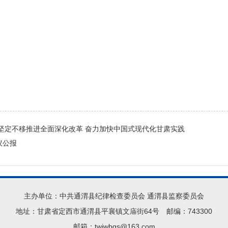
坚定不移推进全面深化改革 奋力加快中国式现代化甘肃实践
议公报
主办单位：中共通渭县纪律检查委员会 通渭县监察委员会
地址：甘肃省定西市通渭县平襄镇文庙街64号 邮编：743300
邮箱：twjwbgs@163.com